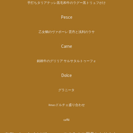
手打ちタリアテッレ黒毛和牛のラグー黒トリュフがけ
Pesce
乙女鯛のヴァポーレ 雲丹と浅利のラサ
Carne
銘柄牛のグリリア サルサタルトゥーフォ
Dolce
グラニータ
Xmasドルチェ盛り合わせ
caffé